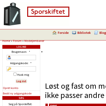
Forside
Bibliotek
Blog
Home
»
Forum
»
Modeljernbaner
LOG IND
Brugernavn:
*
Adgangskode:
*
Husk mig
Løst og fast om m
Opret konto
ikke passer andre 
Bestil ny adgangskode
SØG
Søg på Sporskiftet:
EMNE