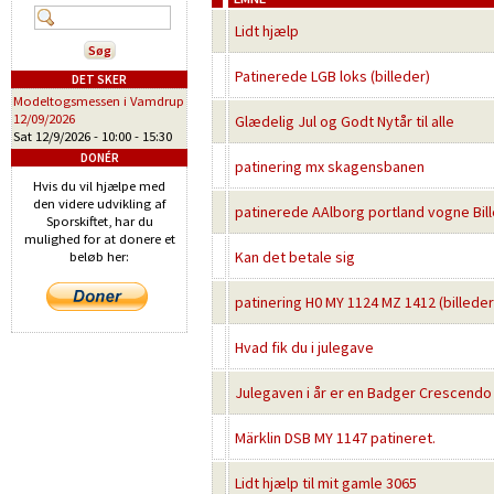
Lidt hjælp
Patinerede LGB loks (billeder)
DET SKER
Modeltogsmessen i Vamdrup
12/09/2026
Glædelig Jul og Godt Nytår til alle
Sat 12/9/2026 -
10:00
-
15:30
DONÉR
patinering mx skagensbanen
Hvis du vil hjælpe med
den videre udvikling af
patinerede AAlborg portland vogne Bill
Sporskiftet, har du
mulighed for at donere et
Kan det betale sig
beløb her:
patinering H0 MY 1124 MZ 1412 (billeder
Hvad fik du i julegave
Julegaven i år er en Badger Crescendo
Märklin DSB MY 1147 patineret.
Lidt hjælp til mit gamle 3065