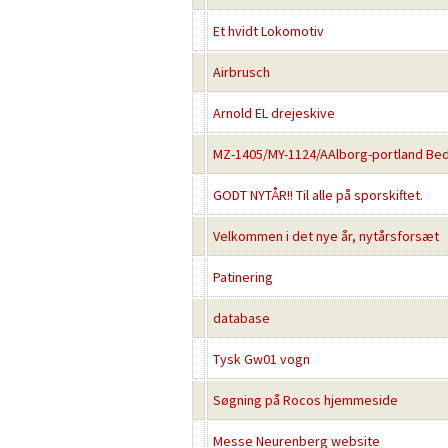
Et hvidt Lokomotiv
Airbrusch
Arnold EL drejeskive
MZ-1405/MY-1124/AAlborg-portland Bedr
GODT NYTÅR!! Til alle på sporskiftet.
Velkommen i det nye år, nytårsforsæt
Patinering
database
Tysk Gw01 vogn
Søgning på Rocos hjemmeside
Messe Neurenberg website