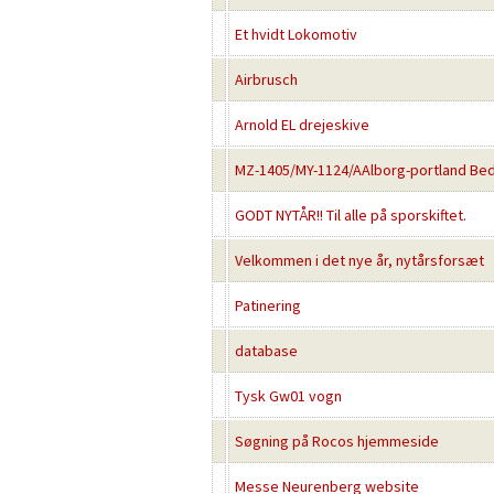
Et hvidt Lokomotiv
Airbrusch
Arnold EL drejeskive
MZ-1405/MY-1124/AAlborg-portland Bedr
GODT NYTÅR!! Til alle på sporskiftet.
Velkommen i det nye år, nytårsforsæt
Patinering
database
Tysk Gw01 vogn
Søgning på Rocos hjemmeside
Messe Neurenberg website