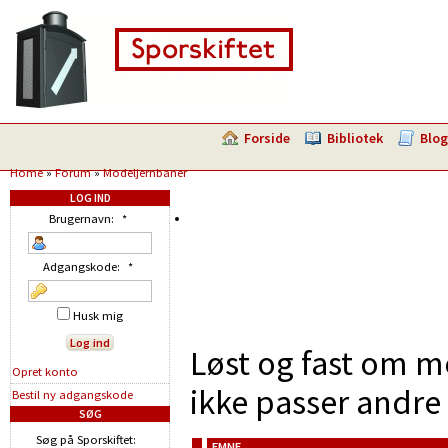
Forside
Bibliotek
Blog
Home
»
Forum
»
Modeljernbaner
LOG IND
Brugernavn:
*
Adgangskode:
*
Husk mig
Løst og fast om m
Opret konto
ikke passer andre 
Bestil ny adgangskode
SØG
Søg på Sporskiftet:
EMNE