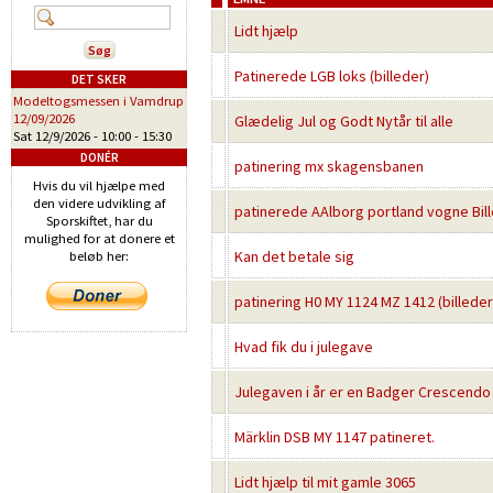
Lidt hjælp
Patinerede LGB loks (billeder)
DET SKER
Modeltogsmessen i Vamdrup
12/09/2026
Glædelig Jul og Godt Nytår til alle
Sat 12/9/2026 -
10:00
-
15:30
DONÉR
patinering mx skagensbanen
Hvis du vil hjælpe med
den videre udvikling af
patinerede AAlborg portland vogne Bill
Sporskiftet, har du
mulighed for at donere et
Kan det betale sig
beløb her:
patinering H0 MY 1124 MZ 1412 (billeder
Hvad fik du i julegave
Julegaven i år er en Badger Crescendo
Märklin DSB MY 1147 patineret.
Lidt hjælp til mit gamle 3065