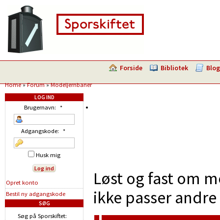
Forside
Bibliotek
Blog
Home
»
Forum
»
Modeljernbaner
LOG IND
Brugernavn:
*
Adgangskode:
*
Husk mig
Løst og fast om m
Opret konto
ikke passer andre 
Bestil ny adgangskode
SØG
Søg på Sporskiftet: