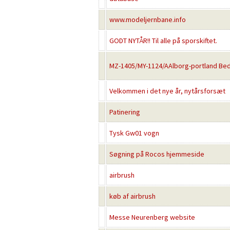
www.modeljernbane.info
GODT NYTÅR!! Til alle på sporskiftet.
MZ-1405/MY-1124/AAlborg-portland Bedr
Velkommen i det nye år, nytårsforsæt
Patinering
Tysk Gw01 vogn
Søgning på Rocos hjemmeside
airbrush
køb af airbrush
Messe Neurenberg website