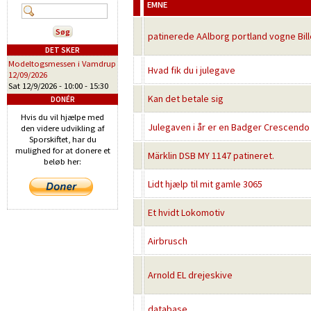
EMNE
patinerede AAlborg portland vogne Bill
DET SKER
Modeltogsmessen i Vamdrup
Hvad fik du i julegave
12/09/2026
Sat 12/9/2026 -
10:00
-
15:30
Kan det betale sig
DONÉR
Hvis du vil hjælpe med
Julegaven i år er en Badger Crescendo
den videre udvikling af
Sporskiftet, har du
mulighed for at donere et
Märklin DSB MY 1147 patineret.
beløb her:
Lidt hjælp til mit gamle 3065
Et hvidt Lokomotiv
Airbrusch
Arnold EL drejeskive
database