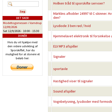
Hvilken tråd til sporskifte servoer?
Märklins afkobler 24997 til C-skinner. H
den?
DET SKER
Modeltogsmessen i Vamdrup
Lysdiode 3 ben rød / hvid
12/09/2026
Sat 12/9/2026 -
10:00
-
15:30
Hjemmelavet elektronik til forsinkelse a
DONÉR
Hvis du vil hjælpe med
ELV MP3 afspiller
den videre udvikling af
Sporskiftet, har du
mulighed for at donere et
Signaler
beløb her:
sportavle
Hastighed viser til signaler
Sound afspiller
Vognbelysning, lysdioder med formods