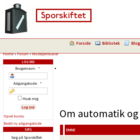
Forside
Bibliotek
Blog
Home
»
Forum
»
Modeljernbaner
LOG IND
Brugernavn:
*
Adgangskode:
*
Husk mig
Om automatik og 
Opret konto
Bestil ny adgangskode
SØG
EMNE
Søg på Sporskiftet: