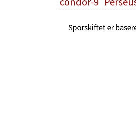
condor-9
Perseu
Sporskiftet er baser