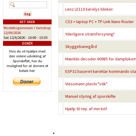
Lenz LE110 kørelys blinker.
CS3 + laptop PC + TP-Link Nano Router
DET SKER
Modeltogsmessen i Vamdrup
12/09/2026
Yderligere strømforsyning?
Sat 12/9/2026 -
10:00
-
15:30
DONÉR
Skyggebanegård
Hvis du vil hjælpe med
den videre udvikling af
Mærklin decoder 60985 for damplokom
Sporskiftet, har du
mulighed for at donere et
beløb her:
ESP32 baseret køreklar kommando sta
Viessmann plastic"stik"
Manuel styring af sporskifte
Hjælp til rep. af min köf.