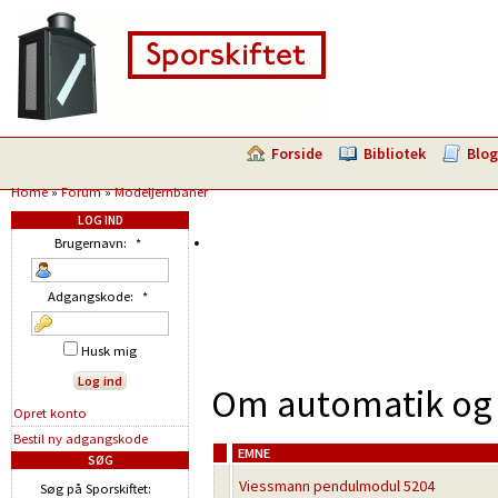
Forside
Bibliotek
Blog
Home
»
Forum
»
Modeljernbaner
LOG IND
Brugernavn:
*
Adgangskode:
*
Husk mig
Om automatik og 
Opret konto
Bestil ny adgangskode
EMNE
SØG
Viessmann pendulmodul 5204
Søg på Sporskiftet: