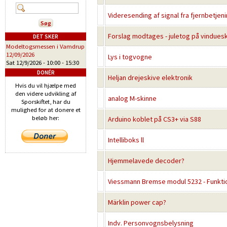
Videresending af signal fra fjernbetjen
Forslag modtages - juletog på vindues
DET SKER
Modeltogsmessen i Vamdrup
12/09/2026
Lys i togvogne
Sat 12/9/2026 -
10:00
-
15:30
DONÉR
Heljan drejeskive elektronik
Hvis du vil hjælpe med
den videre udvikling af
analog M-skinne
Sporskiftet, har du
mulighed for at donere et
beløb her:
Arduino koblet på CS3+ via S88
Intelliboks ll
Hjemmelavede decoder?
Viessmann Bremse modul 5232 - Funkti
Märklin power cap?
Indv. Personvognsbelysning