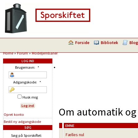
Forside
Bibliotek
Blog
Home
»
Forum
»
Modeljernbaner
LOG IND
Brugernavn:
*
Adgangskode:
*
Husk mig
Om automatik og 
Opret konto
Bestil ny adgangskode
EMNE
SØG
Fælles nul
Søg på Sporskiftet: