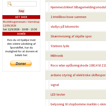
Hjemmestrikket tilbagemeldingsmodul. 
2 Intellibox boxe sammen
DET SKER
Modeltogsmessen i Vamdrup
12/09/2026
slutlys på lokomotiv
Sat 12/9/2026 -
10:00
-
15:30
DONÉR
Skærmvisning af skjulte spor.
Hvis du vil hjælpe med
den videre udvikling af
Stations lyde
Sporskiftet, har du
mulighed for at donere et
beløb her:
MBtronik
Roco wlan oplåsningskode 10814 til Z21
arduino styring af elektriske skiftespor
signal
LED tester
belysning til stopbomme marklin c-ski