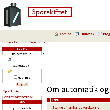
Forside
Bibliotek
Blog
Home
»
Forum
»
Modeljernbaner
LOG IND
Brugernavn:
*
Adgangskode:
*
Husk mig
Om automatik og 
Opret konto
Bestil ny adgangskode
EMNE
SØG
Styring af jernbaneoverskæring
Søg på Sporskiftet: