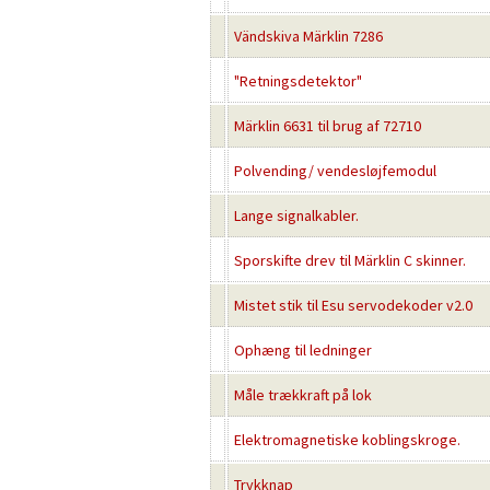
Vändskiva Märklin 7286
"Retningsdetektor"
Märklin 6631 til brug af 72710
Polvending/ vendesløjfemodul
Lange signalkabler.
Sporskifte drev til Märklin C skinner.
Mistet stik til Esu servodekoder v2.0
Ophæng til ledninger
Måle trækkraft på lok
Elektromagnetiske koblingskroge.
Trykknap