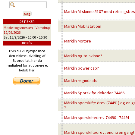
Märklin M-skinne 5107 med retningsbes
DET SKER
Marklin Mobilstatiom
Modeltogsmessen i Vamdrup
12/09/2026
Sat 12/9/2026 -
10:00
-
15:30
Marklin Motore
DONÉR
Hvis du vil hjælpe med
Marklin og to-skinne?
den videre udvikling af
Sporskiftet, har du
mulighed for at donere et
Märklin power cap?
beløb her:
Marklin røgindsats
Marklin Sporskifte dekoder 74466
Märklin sporskifte drev (74491) og en 
?
Marklin sporskiftedrev 74490 - 74491
Märklin sporskiftedrev, endnu en gang!