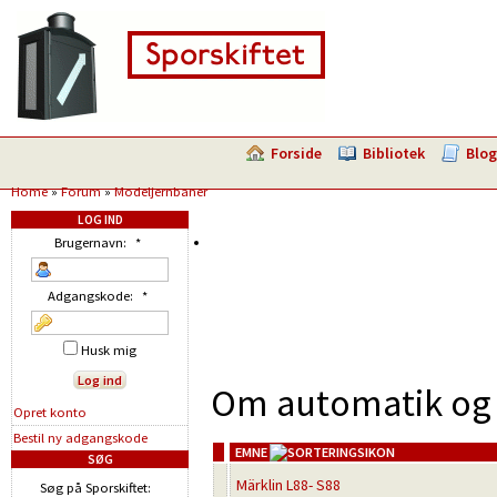
Forside
Bibliotek
Blog
Home
»
Forum
»
Modeljernbaner
LOG IND
Brugernavn:
*
Adgangskode:
*
Husk mig
Om automatik og 
Opret konto
Bestil ny adgangskode
EMNE
SØG
Märklin L88- S88
Søg på Sporskiftet: