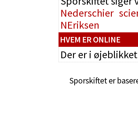
Sporskiftet siger
Nederschier
scie
NEriksen
HVEM ER ONLINE
Der er i øjeblikke
Sporskiftet er baser