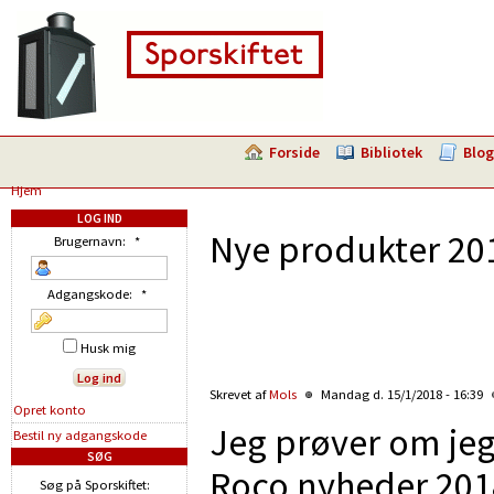
Forside
Bibliotek
Blog
Hjem
LOG IND
Nye produkter 20
Brugernavn:
*
Adgangskode:
*
Husk mig
Skrevet af
Mols
Mandag d. 15/1/2018 - 16:39
Opret konto
Jeg prøver om jeg
Bestil ny adgangskode
SØG
Roco nyheder 201
Søg på Sporskiftet: