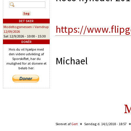
DET SKER
https://www.flip
Modeltogsmessen i Vamdrup
12/09/2026
Sat 12/9/2026 -
10:00
-
15:30
DONÉR
Hvis du vil hjælpe med
den videre udvikling af
Michael
Sporskiftet, har du
mulighed for at donere et
beløb her:
M
Skrevet af
Gert
Søndag d. 14/1/2018 - 18:57