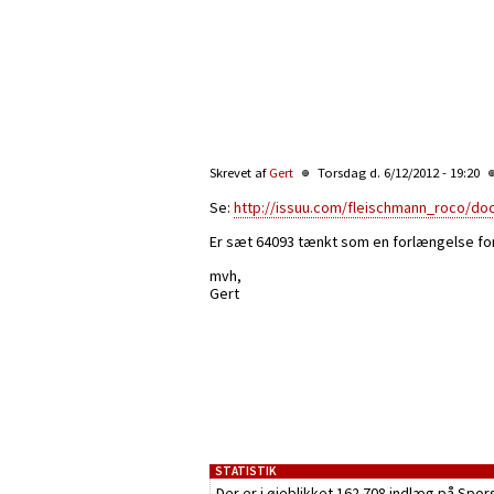
Skrevet af
Gert
Torsdag d. 6/12/2012 - 19:20
Se:
http://issuu.com/fleischmann_roco/doc
Er sæt 64093 tænkt som en forlængelse for
mvh,
Gert
STATISTIK
Der er i øjeblikket 162.708 indlæg på Spor