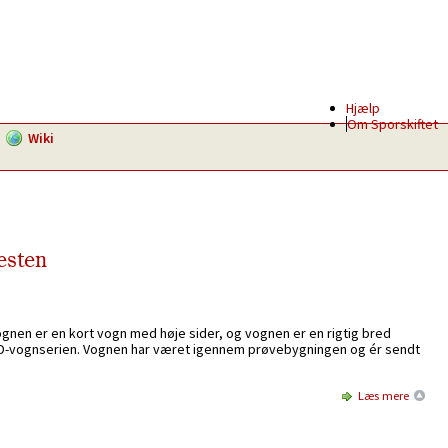
Hjælp
Om Sporskiftet
Wiki
esten
gnen er en kort vogn med høje sider, og vognen er en rigtig bred
m TD-vognserien. Vognen har været igennem prøvebygningen og ér sendt
Læs mere