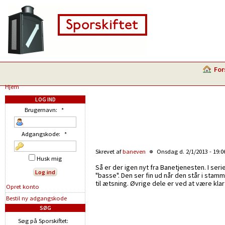
For
Hjem
LOG IND
Brugernavn:
*
Adgangskode:
*
Skrevet af
baneven
Onsdag d. 2/1/2013 - 19:
Husk mig
Så er der igen nyt fra Banetjenesten. I se
"basse". Den ser fin ud når den står i st
til ætsning. Øvrige dele er ved at være kla
Opret konto
Bestil ny adgangskode
SØG
Søg på Sporskiftet: