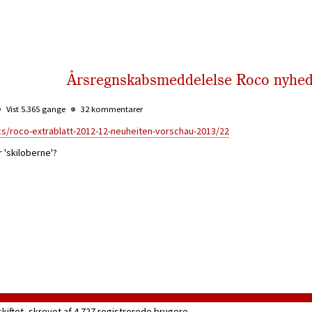
Årsregnskabsmeddelelse Roco nyhed
Vist 5.365 gange
32 kommentarer
s/roco-extrablatt-2012-12-neuheiten-vorschau-2013/22
 'skiloberne'?
skiftet, skrevet af 4.727 registrerede brugere.