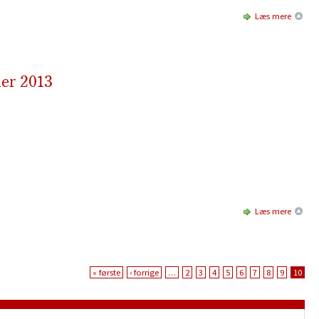
Læs mere
er 2013
Læs mere
« første
‹ forrige
…
2
3
4
5
6
7
8
9
10