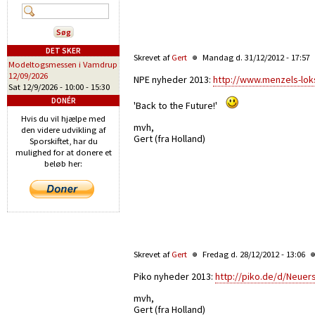
DET SKER
Skrevet af
Gert
Mandag d. 31/12/2012 - 17:57
Modeltogsmessen i Vamdrup
12/09/2026
NPE nyheder 2013:
http://www.menzels-lo
Sat 12/9/2026 -
10:00
-
15:30
DONÉR
'Back to the Future!'
Hvis du vil hjælpe med
mvh,
den videre udvikling af
Gert (fra Holland)
Sporskiftet, har du
mulighed for at donere et
beløb her:
Skrevet af
Gert
Fredag d. 28/12/2012 - 13:06
Piko nyheder 2013:
http://piko.de/d/Neue
mvh,
Gert (fra Holland)