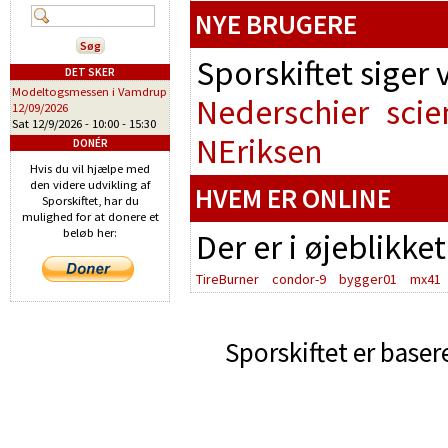
NYE BRUGERE
Sporskiftet siger
DET SKER
Modeltogsmessen i Vamdrup
Nederschier
scie
12/09/2026
Sat 12/9/2026 -
10:00
-
15:30
NEriksen
DONÉR
Hvis du vil hjælpe med
den videre udvikling af
HVEM ER ONLINE
Sporskiftet, har du
mulighed for at donere et
beløb her:
Der er i øjeblikke
TireBurner
condor-9
bygger01
mx41
Sporskiftet er baser