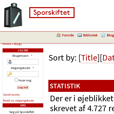
Forside
Bibliotek
Blog
Home
»
Blogs
LOG IND
Sort by: [
Title
][
Da
Brugernavn:
*
Adgangskode:
*
Husk mig
STATISTIK
Opret konto
Der er i øjeblikke
Bestil ny adgangskode
skrevet af 4.727 
SØG
Søg på Sporskiftet: