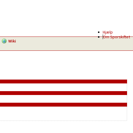
Hjælp
Om Sporskiftet
Wiki