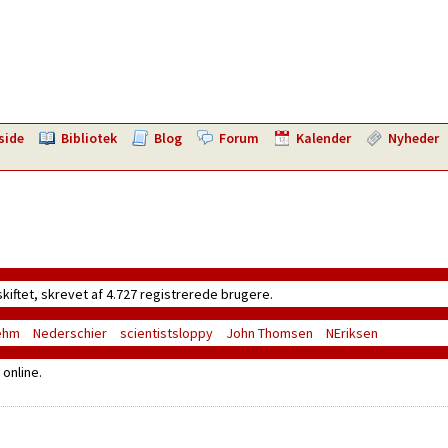
side
Bibliotek
Blog
Forum
Kalender
Nyheder
skiftet, skrevet af 4.727 registrerede brugere.
ehm
Nederschier
scientistsloppy
John Thomsen
NEriksen
online.
n