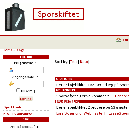
For
Home
»
Blogs
LOG IND
Sort by: [
Title
][
Dato
]
Brugernavn:
*
Adgangskode:
*
STATISTIK
Der er i øjeblikket 162.709 indlæg på Spor
NYE BRUGERE
Husk mig
Sporskiftet siger velkommen til:
Hansbr
HVEM ER ONLINE
Der er i øjeblikket
2 brugere
og
53 gæster
Opret konto
Lars Skjærlund
[Webmaster]
LasseStee
Bestil ny adgangskode
SØG
Søg på Sporskiftet: